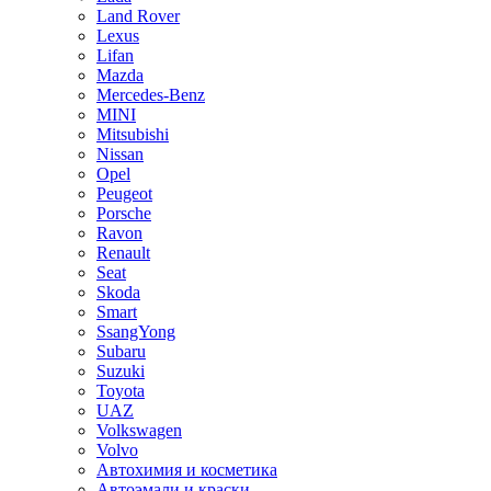
Land Rover
Lexus
Lifan
Mazda
Mercedes-Benz
MINI
Mitsubishi
Nissan
Opel
Peugeot
Porsche
Ravon
Renault
Seat
Skoda
Smart
SsangYong
Subaru
Suzuki
Toyota
UAZ
Volkswagen
Volvo
Автохимия и косметика
Автоэмали и краски