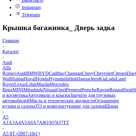
Вконтакте
Instagram
Telegram
Крышка багажника_ Дверь задка
Главная
-
Каталог
-
Audi
Alfa
Romeo
Audi
BMW
BYD
Cadillac
Changan
Chery
Chevrolet
Citroen
Dae
Wall
Haima
Haval
Honda
Hyundai
Infiniti
Jaguar
Jeep
Kia
Lada
Land
Rover
Lexus
Lifan
Mazda
Mercedes-
Benz
MINI
Mitsubishi
Nissan
Opel
Peugeot
Porsche
Ravon
Renault
Seat
S
и косметика
Автоэмали и краски
Запчати для грузовых
автомобилей
Масла и технические жидкости
Оснащение
кузова и салона
ТО и комплектующие для салона
Шины
-
A5
A1
A3
A4
A5
A6
A7
A8
Q3
Q5
Q7
TT
-
A5 8T (2007-16гг)