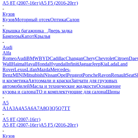
A5 8T (2007-16гг)
A5 F5 (2016-20гг)
-
Кузов
Кузов
Моторный отсек
Оптика
Салон
-
Крышка багажника_ Дверь задка
Бамперы
Капот
Крылья
-
Audi
Alfa
Romeo
Audi
BMW
BYD
Cadillac
Changan
Chery
Chevrolet
Citroen
Dae
Wall
Haima
Haval
Honda
Hyundai
Infiniti
Jaguar
Jeep
Kia
Lada
Land
Rover
Lexus
Lifan
Mazda
Mercedes-
Benz
MINI
Mitsubishi
Nissan
Opel
Peugeot
Porsche
Ravon
Renault
Seat
S
и косметика
Автоэмали и краски
Запчати для грузовых
автомобилей
Масла и технические жидкости
Оснащение
кузова и салона
ТО и комплектующие для салона
Шины
-
A5
A1
A3
A4
A5
A6
A7
A8
Q3
Q5
Q7
TT
-
A5 8T (2007-16гг)
A5 8T (2007-16гг)
A5 F5 (2016-20гг)
-
Кузов