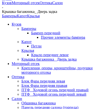
Кузов
Моторный отсек
Оптика
Салон
-
Крышка багажника_ Дверь задка
Бамперы
Капот
Крылья
Кузов
Бамперы
Бампер передний
Прочие элементы бампера
Капот
Петли
Крылья
Крыло переднее левое
Крышка багажника_ Дверь задка
Моторный отсек
Крепления, опоры, кронштейны, подушки
моторного отсека
Оптика
Блок Фара передняя левая
Блок Фара передняя правая
ПТФ_ Ходовой огонь передний правый
ПТФ_ Ходовой огонь передний левый
Салон
Обшивка багажника
Панель передняя салона (торпеда)