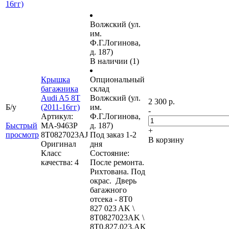
16гг)
Волжский (ул.
им.
Ф.Г.Логинова,
д. 187)
В наличии (1)
Крышка
Опциональный
багажника
склад
Audi A5 8T
Волжский (ул.
2 300 р.
Б/у
(2011-16гг)
им.
-
Артикул:
Ф.Г.Логинова,
Быстрый
МА-9463Р
д. 187)
+
просмотр
8T0827023AJ
Под заказ 1-2
В корзину
Оригинал
дня
Класс
Состояние:
качества: 4
После ремонта.
Рихтована. Под
окрас. Дверь
багажного
отсека - 8T0
827 023 AK \
8T0827023AK \
8T0.827.023.AK