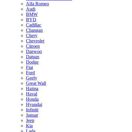
Alfa Romeo
Audi
BMW
BYD
Cadillac
Changan
Chery
Chevrolet
Citroen
Daewoo
Datsun
Dodge
Fiat
Ford
Geely
Great Wall
Haima
Haval
Honda
Hyundai
Infiniti
Jaguar
Jeep
Kia
Lada