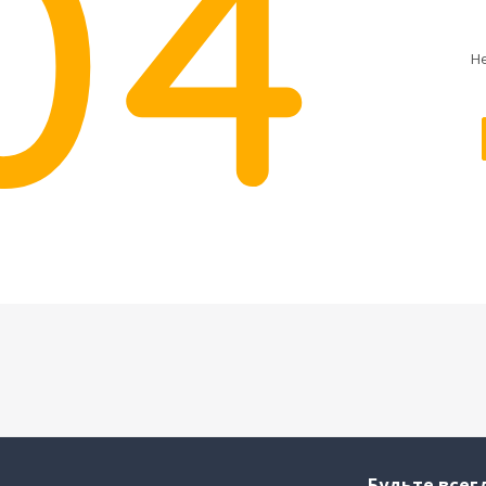
Н
Будьте всегд