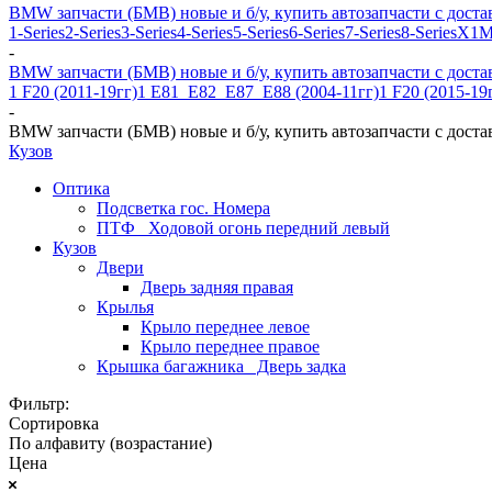
BMW запчасти (БМВ) новые и б/у, купить автозапчасти с доста
1-Series
2-Series
3-Series
4-Series
5-Series
6-Series
7-Series
8-Series
X1
M
-
BMW запчасти (БМВ) новые и б/у, купить автозапчасти с доста
1 F20 (2011-19гг)
1 E81_E82_E87_E88 (2004-11гг)
1 F20 (2015-19
-
BMW запчасти (БМВ) новые и б/у, купить автозапчасти с доста
Кузов
Оптика
Подсветка гос. Номера
ПТФ_ Ходовой огонь передний левый
Кузов
Двери
Дверь задняя правая
Крылья
Крыло переднее левое
Крыло переднее правое
Крышка багажника_ Дверь задка
Фильтр:
Сортировка
По алфавиту (возрастание)
Цена