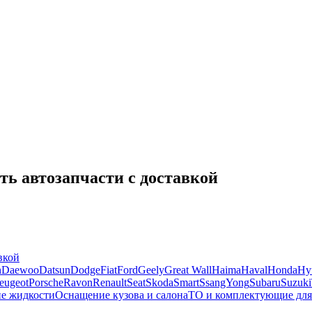
ть автозапчасти с доставкой
вкой
n
Daewoo
Datsun
Dodge
Fiat
Ford
Geely
Great Wall
Haima
Haval
Honda
Hy
eugeot
Porsche
Ravon
Renault
Seat
Skoda
Smart
SsangYong
Subaru
Suzuki
ие жидкости
Оснащение кузова и салона
ТО и комплектующие для