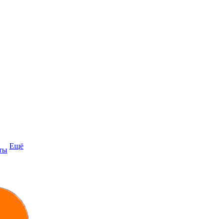
Ещё
ты