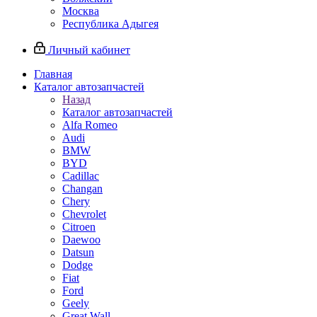
Москва
Республика Адыгея
Личный кабинет
Главная
Каталог автозапчастей
Назад
Каталог автозапчастей
Alfa Romeo
Audi
BMW
BYD
Cadillac
Changan
Chery
Chevrolet
Citroen
Daewoo
Datsun
Dodge
Fiat
Ford
Geely
Great Wall