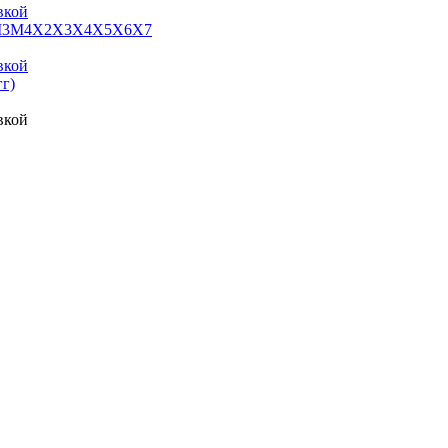
вкой
3
M4
X2
X3
X4
X5
X6
X7
вкой
гг)
вкой