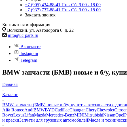
+7 (905) 434-88-41
Пн - Сб. 9.00 - 18.00
+7 (937) 737-88-41
Пн - Сб. 9.00 - 18.00
Заказать звонок
Контактная информация
Волжский, ул. Автодорога 6, д. 22
info@uc-parts.ru
Вконтакте
Instagram
Telegram
BMW запчасти (БМВ) новые и б/у, купи
Главная
-
Каталог
-
BMW запчасти (БМВ) новые и б/у, купить автозапчасти с доста
Alfa Romeo
Audi
BMW
BYD
Cadillac
Changan
Chery
Chevrolet
Citroe
Rover
Lexus
Lifan
Mazda
Mercedes-Benz
MINI
Mitsubishi
Nissan
Opel
P
и краски
Запчати для грузовых автомобилей
Масла и техническ
-