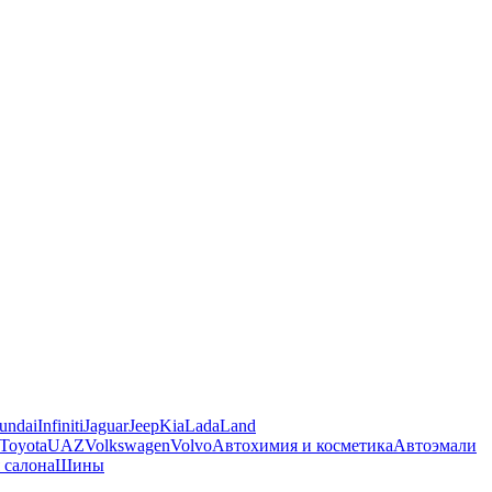
undai
Infiniti
Jaguar
Jeep
Kia
Lada
Land
Toyota
UAZ
Volkswagen
Volvo
Автохимия и косметика
Автоэмали
 салона
Шины