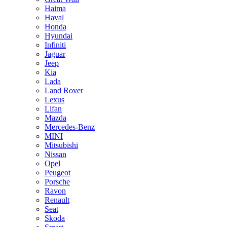
Haima
Haval
Honda
Hyundai
Infiniti
Jaguar
Jeep
Kia
Lada
Land Rover
Lexus
Lifan
Mazda
Mercedes-Benz
MINI
Mitsubishi
Nissan
Opel
Peugeot
Porsche
Ravon
Renault
Seat
Skoda