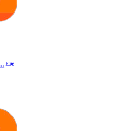
Ещё
ты