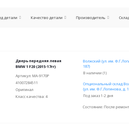
ид детали
Качество детали
Производитель
Скла
Дверь передняя левая
Волжский (ул. им. Ф.Г.Лог
187)
BMW 1 F20 (2015-17гг)
В наличии (1)
Артикул: МА-9170Р
41007284511
Опциональный склад Во
(ул. им. Ф.Г.Логинова, д. 1
Оригинал
Под заказ 1-2 дня
Класс качества: 4