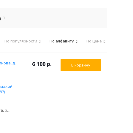
д
По популярности
По алфавиту
По цене
инова, д.
6 100 р.
В корзину
лжский
87)
Состояние: После ремонта, рихтована, под окрас. Дверь левая передняя - 4100 7284511 / 41007284511 / 41 00 7 284 511