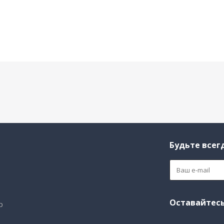
Будьте всегд
и
Оставайтесь
р