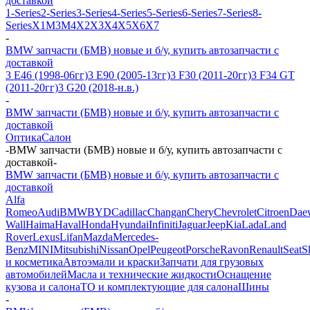
доставкой
1-Series
2-Series
3-Series
4-Series
5-Series
6-Series
7-Series
8-
Series
X1
M3
M4
X2
X3
X4
X5
X6
X7
-
BMW запчасти (БМВ) новые и б/у, купить автозапчасти с
доставкой
3 E46 (1998-06гг)
3 E90 (2005-13гг)
3 F30 (2011-20гг)
3 F34 GT
(2011-20гг)
3 G20 (2018-н.в.)
-
BMW запчасти (БМВ) новые и б/у, купить автозапчасти с
доставкой
Оптика
Салон
-
BMW запчасти (БМВ) новые и б/у, купить автозапчасти с
доставкой
-
BMW запчасти (БМВ) новые и б/у, купить автозапчасти с
доставкой
Alfa
Romeo
Audi
BMW
BYD
Cadillac
Changan
Chery
Chevrolet
Citroen
Dae
Wall
Haima
Haval
Honda
Hyundai
Infiniti
Jaguar
Jeep
Kia
Lada
Land
Rover
Lexus
Lifan
Mazda
Mercedes-
Benz
MINI
Mitsubishi
Nissan
Opel
Peugeot
Porsche
Ravon
Renault
Seat
S
и косметика
Автоэмали и краски
Запчати для грузовых
автомобилей
Масла и технические жидкости
Оснащение
кузова и салона
ТО и комплектующие для салона
Шины
-