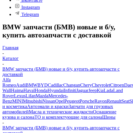
Вконтакте
Instagram
Telegram
BMW запчасти (БМВ) новые и б/у,
купить автозапчасти с доставкой
Главная
-
Каталог
-
BMW запчасти (БМВ) новые и б/у, купить автозапчасти с
доставкой
Alfa
Romeo
Audi
BMW
BYD
Cadillac
Changan
Chery
Chevrolet
Citroen
Dae
Wall
Haima
Haval
Honda
Hyundai
Infiniti
Jaguar
Jeep
Kia
Lada
Land
Rover
Lexus
Lifan
Mazda
Mercedes-
Benz
MINI
Mitsubishi
Nissan
Opel
Peugeot
Porsche
Ravon
Renault
Seat
S
и косметика
Автоэмали и краски
Запчати для грузовых
автомобилей
Масла и технические жидкости
Оснащение
кузова и салона
ТО и комплектующие для салона
Шины
-
BMW запчасти (БМВ) новые и б/у, купить автозапчасти с