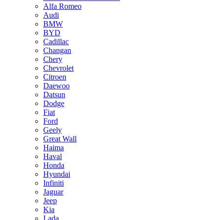
Alfa Romeo
Audi
BMW
BYD
Cadillac
Changan
Chery
Chevrolet
Citroen
Daewoo
Datsun
Dodge
Fiat
Ford
Geely
Great Wall
Haima
Haval
Honda
Hyundai
Infiniti
Jaguar
Jeep
Kia
Lada