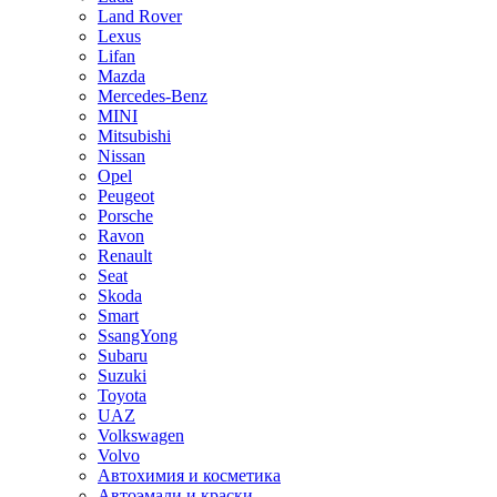
Land Rover
Lexus
Lifan
Mazda
Mercedes-Benz
MINI
Mitsubishi
Nissan
Opel
Peugeot
Porsche
Ravon
Renault
Seat
Skoda
Smart
SsangYong
Subaru
Suzuki
Toyota
UAZ
Volkswagen
Volvo
Автохимия и косметика
Автоэмали и краски