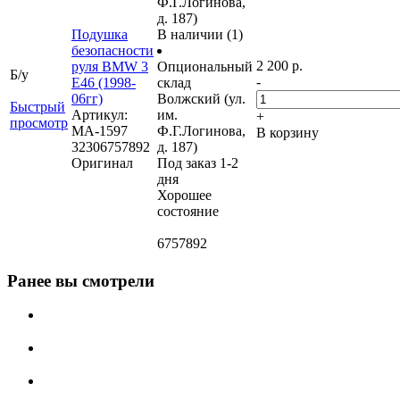
Ф.Г.Логинова,
д. 187)
Подушка
В наличии (1)
безопасности
2 200 р.
руля BMW 3
Опциональный
Б/у
-
E46 (1998-
склад
06гг)
Волжский (ул.
Быстрый
Артикул:
им.
+
просмотр
МА-1597
Ф.Г.Логинова,
В корзину
32306757892
д. 187)
Оригинал
Под заказ 1-2
дня
Хорошее
состояние
6757892
Ранее вы смотрели