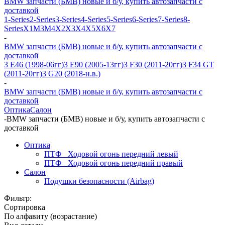
BMW запчасти (БМВ) новые и б/у, купить автозапчасти с
доставкой
1-Series
2-Series
3-Series
4-Series
5-Series
6-Series
7-Series
8-
Series
X1
M3
M4
X2
X3
X4
X5
X6
X7
-
BMW запчасти (БМВ) новые и б/у, купить автозапчасти с
доставкой
3 E46 (1998-06гг)
3 E90 (2005-13гг)
3 F30 (2011-20гг)
3 F34 GT
(2011-20гг)
3 G20 (2018-н.в.)
-
BMW запчасти (БМВ) новые и б/у, купить автозапчасти с
доставкой
Оптика
Салон
-
BMW запчасти (БМВ) новые и б/у, купить автозапчасти с
доставкой
Оптика
ПТФ_ Ходовой огонь передний левый
ПТФ_ Ходовой огонь передний правый
Салон
Подушки безопасности (Airbag)
Фильтр:
Сортировка
По алфавиту (возрастание)