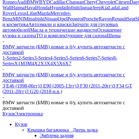
Romeo
Audi
BMW
BYD
Cadillac
Changan
Chery
Chevrolet
Citroen
Dae
Wall
Haima
Haval
Honda
Hyundai
Infiniti
Jaguar
Jeep
Kia
Lada
Land
Rover
Lexus
Lifan
Mazda
Mercedes-
Benz
MINI
Mitsubishi
Nissan
Opel
Peugeot
Porsche
Ravon
Renault
Seat
S
и косметика
Автоэмали и краски
Запчати для грузовых
автомобилей
Масла и технические жидкости
Оснащение
кузова и салона
ТО и комплектующие для салона
Шины
-
BMW запчасти (БМВ) новые и б/у, купить автозапчасти с
доставкой
1-Series
2-Series
3-Series
4-Series
5-Series
6-Series
7-Series
8-
Series
X1
M3
M4
X2
X3
X4
X5
X6
X7
-
BMW запчасти (БМВ) новые и б/у, купить автозапчасти с
доставкой
3 E46 (1998-06гг)
3 E90 (2005-13гг)
3 F30 (2011-20гг)
3 F34 GT
(2011-20гг)
3 G20 (2018-н.в.)
-
BMW запчасти (БМВ) новые и б/у, купить автозапчасти с
доставкой
Кузов
Электроника
Кузов
Крышка багажника_ Дверь задка
Эмблема задняя