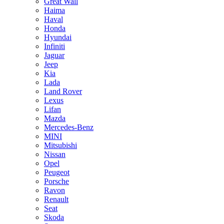
Great Wall
Haima
Haval
Honda
Hyundai
Infiniti
Jaguar
Jeep
Kia
Lada
Land Rover
Lexus
Lifan
Mazda
Mercedes-Benz
MINI
Mitsubishi
Nissan
Opel
Peugeot
Porsche
Ravon
Renault
Seat
Skoda