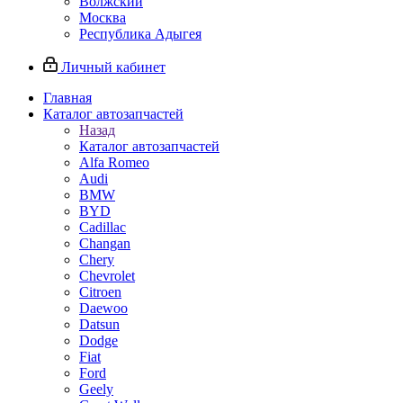
Волжский
Москва
Республика Адыгея
Личный кабинет
Главная
Каталог автозапчастей
Назад
Каталог автозапчастей
Alfa Romeo
Audi
BMW
BYD
Cadillac
Changan
Chery
Chevrolet
Citroen
Daewoo
Datsun
Dodge
Fiat
Ford
Geely