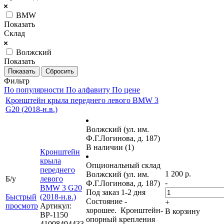
BMW
Показать
Склад
Волжский
Показать
Сбросить
Фильтр
По популярности
По алфавиту
По цене
Кронштейн крыла переднего левого BMW 3
G20 (2018-н.в.)
Волжский (ул. им.
Ф.Г.Логинова, д. 187)
В наличии (1)
Кронштейн
крыла
Опциональный склад
переднего
1 200 р.
Волжский (ул. им.
Б/у
левого
-
Ф.Г.Логинова, д. 187)
BMW 3 G20
Под заказ 1-2 дня
Быстрый
(2018-н.в.)
Состояние -
+
просмотр
Артикул:
хорошее. Кронштейн-
В корзину
ВР-1150
опорный крепления
41008494433