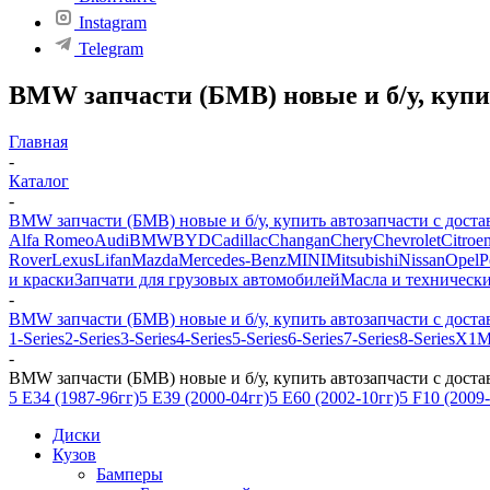
Instagram
Telegram
BMW запчасти (БМВ) новые и б/у, купи
Главная
-
Каталог
-
BMW запчасти (БМВ) новые и б/у, купить автозапчасти с доста
Alfa Romeo
Audi
BMW
BYD
Cadillac
Changan
Chery
Chevrolet
Citroe
Rover
Lexus
Lifan
Mazda
Mercedes-Benz
MINI
Mitsubishi
Nissan
Opel
P
и краски
Запчати для грузовых автомобилей
Масла и техническ
-
BMW запчасти (БМВ) новые и б/у, купить автозапчасти с доста
1-Series
2-Series
3-Series
4-Series
5-Series
6-Series
7-Series
8-Series
X1
M
-
BMW запчасти (БМВ) новые и б/у, купить автозапчасти с доста
5 E34 (1987-96гг)
5 E39 (2000-04гг)
5 E60 (2002-10гг)
5 F10 (2009
Диски
Кузов
Бамперы