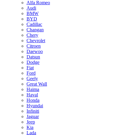
Alfa Romeo
Audi
BMW
BYD
Cadillac
Changan
Chery
Chevrolet
Citroen
Daewoo
Datsun
Dodge
Fiat
Ford
Geely
Great Wall
Haima
Haval
Honda
Hyundai
Infiniti
Jaguar
Jeep
Kia
Lada