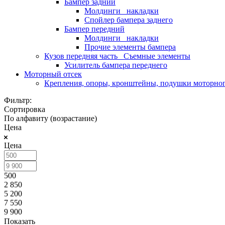
Бампер задний
Молдинги_ накладки
Спойлер бампера заднего
Бампер передний
Молдинги_ накладки
Прочие элементы бампера
Кузов передняя часть_ Съемные элементы
Усилитель бампера переднего
Моторный отсек
Крепления, опоры, кронштейны, подушки моторног
Фильтр:
Сортировка
По алфавиту (возрастание)
Цена
Цена
500
2 850
5 200
7 550
9 900
Показать