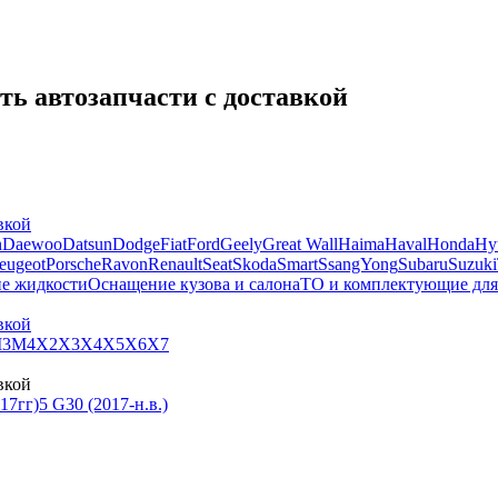
ть автозапчасти с доставкой
вкой
n
Daewoo
Datsun
Dodge
Fiat
Ford
Geely
Great Wall
Haima
Haval
Honda
Hy
eugeot
Porsche
Ravon
Renault
Seat
Skoda
Smart
SsangYong
Subaru
Suzuki
ие жидкости
Оснащение кузова и салона
ТО и комплектующие для
вкой
3
M4
X2
X3
X4
X5
X6
X7
вкой
-17гг)
5 G30 (2017-н.в.)