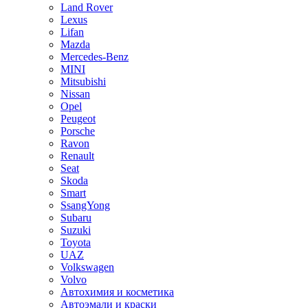
Land Rover
Lexus
Lifan
Mazda
Mercedes-Benz
MINI
Mitsubishi
Nissan
Opel
Peugeot
Porsche
Ravon
Renault
Seat
Skoda
Smart
SsangYong
Subaru
Suzuki
Toyota
UAZ
Volkswagen
Volvo
Автохимия и косметика
Автоэмали и краски