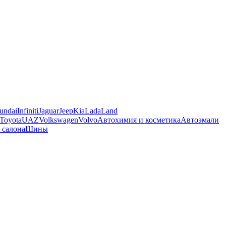
undai
Infiniti
Jaguar
Jeep
Kia
Lada
Land
Toyota
UAZ
Volkswagen
Volvo
Автохимия и косметика
Автоэмали
 салона
Шины