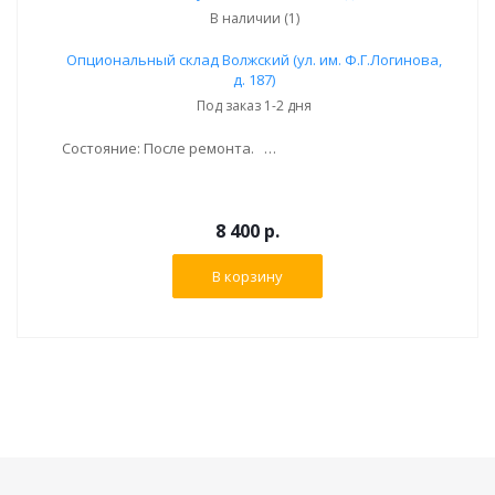
В наличии (1)
Опциональный склад Волжский (ул. им. Ф.Г.Логинова,
д. 187)
Под заказ 1-2 дня
Состояние: После ремонта. Дверь левая, задняя - 4151 7478343 \ 41517478343 \ 41 51 7 478 343
8 400 р.
В корзину