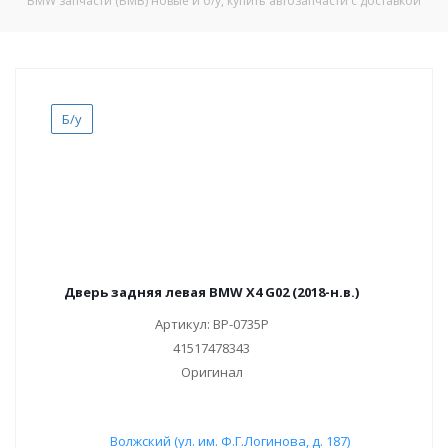
BMW запчасти (БМВ) новые и б/у, купить автозапчасти с доставкой
Б/у
Дверь задняя левая BMW X4 G02 (2018-н.в.)
Артикул: ВР-0735Р
41517478343
Оригинал
Волжский (ул. им. Ф.Г.Логинова, д. 187)