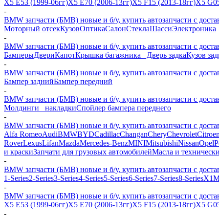
X5 E53 (1999-06гг)
X5 E70 (2006-13гг)
X5 F15 (2013-18гг)
X5 G05
-
BMW запчасти (БМВ) новые и б/у, купить автозапчасти с доста
Моторный отсек
Кузов
Оптика
Салон
Стекла
Шасси
Электроника
-
BMW запчасти (БМВ) новые и б/у, купить автозапчасти с доста
Бамперы
Двери
Капот
Крышка багажника_ Дверь задка
Кузов за
-
BMW запчасти (БМВ) новые и б/у, купить автозапчасти с доста
Бампер задний
Бампер передний
-
BMW запчасти (БМВ) новые и б/у, купить автозапчасти с доста
Молдинги_ накладки
Спойлер бампера переднего
-
BMW запчасти (БМВ) новые и б/у, купить автозапчасти с доста
Alfa Romeo
Audi
BMW
BYD
Cadillac
Changan
Chery
Chevrolet
Citroe
Rover
Lexus
Lifan
Mazda
Mercedes-Benz
MINI
Mitsubishi
Nissan
Opel
P
и краски
Запчати для грузовых автомобилей
Масла и техническ
-
BMW запчасти (БМВ) новые и б/у, купить автозапчасти с доста
1-Series
2-Series
3-Series
4-Series
5-Series
6-Series
7-Series
8-Series
X1
M
-
BMW запчасти (БМВ) новые и б/у, купить автозапчасти с доста
X5 E53 (1999-06гг)
X5 E70 (2006-13гг)
X5 F15 (2013-18гг)
X5 G05
-