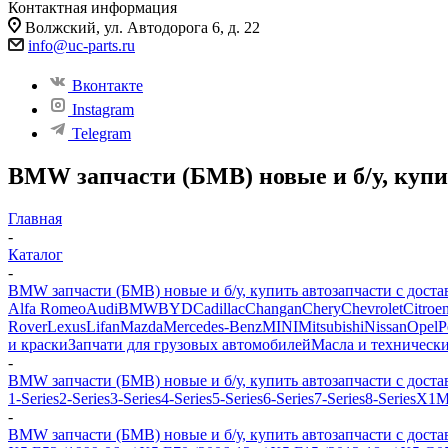
Контактная информация
Волжский, ул. Автодорога 6, д. 22
info@uc-parts.ru
Вконтакте
Instagram
Telegram
BMW запчасти (БМВ) новые и б/у, купи
Главная
-
Каталог
-
BMW запчасти (БМВ) новые и б/у, купить автозапчасти с доста
Alfa Romeo
Audi
BMW
BYD
Cadillac
Changan
Chery
Chevrolet
Citroe
Rover
Lexus
Lifan
Mazda
Mercedes-Benz
MINI
Mitsubishi
Nissan
Opel
P
и краски
Запчати для грузовых автомобилей
Масла и техническ
-
BMW запчасти (БМВ) новые и б/у, купить автозапчасти с доста
1-Series
2-Series
3-Series
4-Series
5-Series
6-Series
7-Series
8-Series
X1
M
-
BMW запчасти (БМВ) новые и б/у, купить автозапчасти с доста