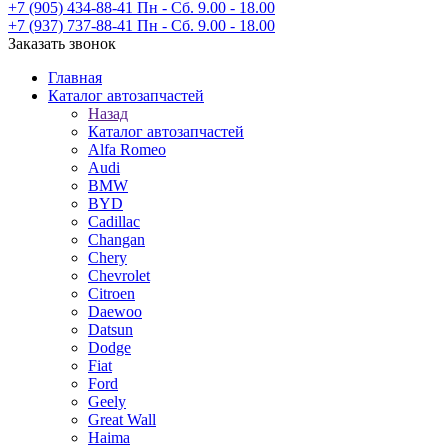
+7 (905) 434-88-41
Пн - Сб. 9.00 - 18.00
+7 (937) 737-88-41
Пн - Сб. 9.00 - 18.00
Заказать звонок
Главная
Каталог автозапчастей
Назад
Каталог автозапчастей
Alfa Romeo
Audi
BMW
BYD
Cadillac
Changan
Chery
Chevrolet
Citroen
Daewoo
Datsun
Dodge
Fiat
Ford
Geely
Great Wall
Haima