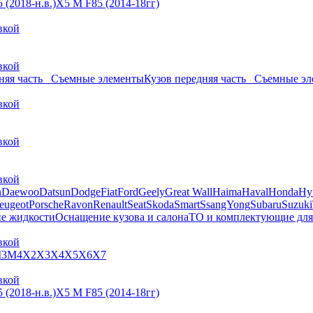
 (2018-н.в.)
X5 M F85 (2014-18гг)
вкой
вкой
дняя часть_ Съемные элементы
Кузов передняя часть_ Съемные э
вкой
вкой
вкой
n
Daewoo
Datsun
Dodge
Fiat
Ford
Geely
Great Wall
Haima
Haval
Honda
Hy
eugeot
Porsche
Ravon
Renault
Seat
Skoda
Smart
SsangYong
Subaru
Suzuki
ие жидкости
Оснащение кузова и салона
ТО и комплектующие для
вкой
3
M4
X2
X3
X4
X5
X6
X7
вкой
 (2018-н.в.)
X5 M F85 (2014-18гг)