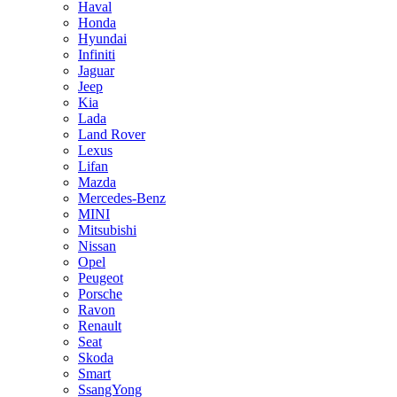
Haval
Honda
Hyundai
Infiniti
Jaguar
Jeep
Kia
Lada
Land Rover
Lexus
Lifan
Mazda
Mercedes-Benz
MINI
Mitsubishi
Nissan
Opel
Peugeot
Porsche
Ravon
Renault
Seat
Skoda
Smart
SsangYong