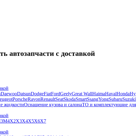
ть автозапчасти с доставкой
вкой
n
Daewoo
Datsun
Dodge
Fiat
Ford
Geely
Great Wall
Haima
Haval
Honda
Hy
eugeot
Porsche
Ravon
Renault
Seat
Skoda
Smart
SsangYong
Subaru
Suzuki
ие жидкости
Оснащение кузова и салона
ТО и комплектующие для
вкой
3
M4
X2
X3
X4
X5
X6
X7
вкой