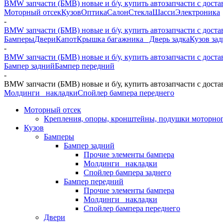
BMW запчасти (БМВ) новые и б/у, купить автозапчасти с доста
Моторный отсек
Кузов
Оптика
Салон
Стекла
Шасси
Электроника
-
BMW запчасти (БМВ) новые и б/у, купить автозапчасти с доста
Бамперы
Двери
Капот
Крышка багажника_ Дверь задка
Кузов за
-
BMW запчасти (БМВ) новые и б/у, купить автозапчасти с доста
Бампер задний
Бампер передний
-
BMW запчасти (БМВ) новые и б/у, купить автозапчасти с доста
Молдинги_ накладки
Спойлер бампера переднего
Моторный отсек
Крепления, опоры, кронштейны, подушки моторног
Кузов
Бамперы
Бампер задний
Прочие элементы бампера
Молдинги_ накладки
Спойлер бампера заднего
Бампер передний
Прочие элементы бампера
Молдинги_ накладки
Спойлер бампера переднего
Двери