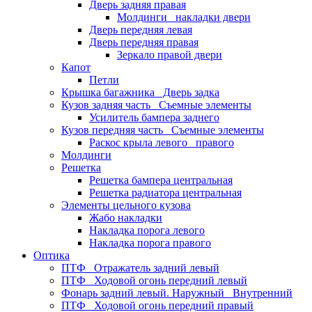
Дверь задняя правая
Молдинги_ накладки двери
Дверь передняя левая
Дверь передняя правая
Зеркало правой двери
Капот
Петли
Крышка багажника_ Дверь задка
Кузов задняя часть_ Съемные элементы
Усилитель бампера заднего
Кузов передняя часть_ Съемные элементы
Раскос крыла левого_ правого
Молдинги
Решетка
Решетка бампера центральная
Решетка радиатора центральная
Элементы цельного кузова
Жабо накладки
Накладка порога левого
Накладка порога правого
Оптика
ПТФ_ Отражатель задний левый
ПТФ_ Ходовой огонь передний левый
Фонарь задний левый. Наружный_ Внутренний
ПТФ_ Ходовой огонь передний правый