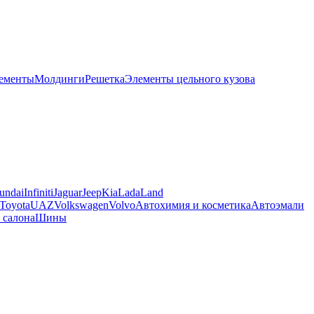
лементы
Молдинги
Решетка
Элементы цельного кузова
undai
Infiniti
Jaguar
Jeep
Kia
Lada
Land
Toyota
UAZ
Volkswagen
Volvo
Автохимия и косметика
Автоэмали
 салона
Шины