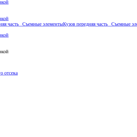
вкой
вкой
дняя часть_ Съемные элементы
Кузов передняя часть_ Съемные э
вкой
вкой
о отсека