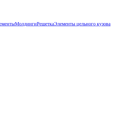
лементы
Молдинги
Решетка
Элементы цельного кузова