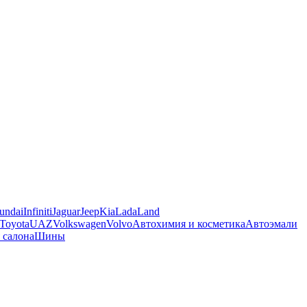
undai
Infiniti
Jaguar
Jeep
Kia
Lada
Land
Toyota
UAZ
Volkswagen
Volvo
Автохимия и косметика
Автоэмали
 салона
Шины