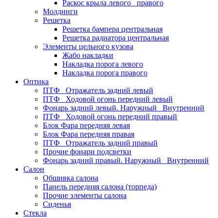
Раскос крыла левого_ правого
Молдинги
Решетка
Решетка бампера центральная
Решетка радиатора центральная
Элементы цельного кузова
Жабо накладки
Накладка порога левого
Накладка порога правого
Оптика
ПТФ_ Отражатель задний левый
ПТФ_ Ходовой огонь передний левый
Фонарь задний левый. Наружный_ Внутренний
ПТФ_ Ходовой огонь передний правый
Блок Фара передняя левая
Блок Фара передняя правая
ПТФ_ Отражатель задний правый
Прочие фонари подсветки
Фонарь задний правый. Наружный_ Внутренний
Салон
Обшивка салона
Панель передняя салона (торпеда)
Прочие элементы салона
Сиденья
Стекла