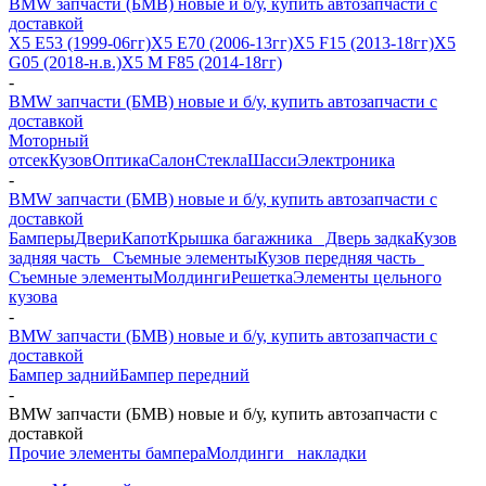
BMW запчасти (БМВ) новые и б/у, купить автозапчасти с
доставкой
X5 E53 (1999-06гг)
X5 E70 (2006-13гг)
X5 F15 (2013-18гг)
X5
G05 (2018-н.в.)
X5 M F85 (2014-18гг)
-
BMW запчасти (БМВ) новые и б/у, купить автозапчасти с
доставкой
Моторный
отсек
Кузов
Оптика
Салон
Стекла
Шасси
Электроника
-
BMW запчасти (БМВ) новые и б/у, купить автозапчасти с
доставкой
Бамперы
Двери
Капот
Крышка багажника_ Дверь задка
Кузов
задняя часть_ Съемные элементы
Кузов передняя часть_
Съемные элементы
Молдинги
Решетка
Элементы цельного
кузова
-
BMW запчасти (БМВ) новые и б/у, купить автозапчасти с
доставкой
Бампер задний
Бампер передний
-
BMW запчасти (БМВ) новые и б/у, купить автозапчасти с
доставкой
Прочие элементы бампера
Молдинги_ накладки