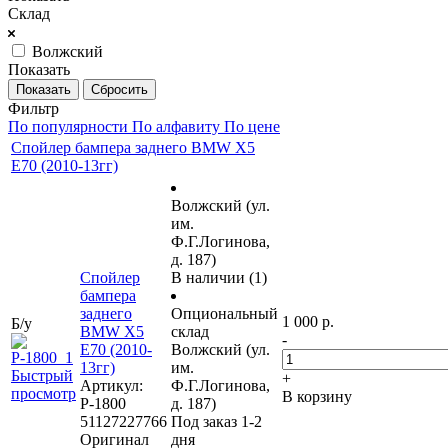
Склад
Волжский
Показать
Сбросить
Фильтр
По популярности
По алфавиту
По цене
Спойлер бампера заднего BMW X5
E70 (2010-13гг)
Волжский (ул.
им.
Ф.Г.Логинова,
д. 187)
Спойлер
В наличии (1)
бампера
заднего
Опциональный
1 000 р.
Б/у
BMW X5
склад
-
E70 (2010-
Волжский (ул.
13гг)
им.
Быстрый
+
Артикул:
Ф.Г.Логинова,
просмотр
В корзину
Р-1800
д. 187)
51127227766
Под заказ 1-2
Оригинал
дня