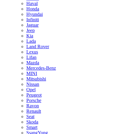
Haval
Honda
Hyundai
Infiniti
Jaguar
Jeep
Kia
Lada
Land Rover
Lexus
Lifan
Mazda
Mercedes-Benz
MINI
Mitsubishi
Nissan
Opel
Peugeot
Porsche
Ravon
Renault
Seat
Skoda
Smart
SsangYong