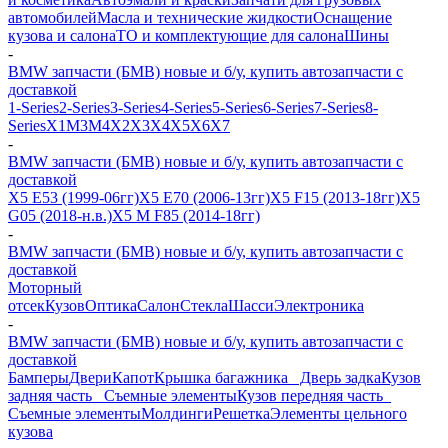
автомобилей
Масла и технические жидкости
Оснащение
кузова и салона
ТО и комплектующие для салона
Шины
-
BMW запчасти (БМВ) новые и б/у, купить автозапчасти с
доставкой
1-Series
2-Series
3-Series
4-Series
5-Series
6-Series
7-Series
8-
Series
X1
M3
M4
X2
X3
X4
X5
X6
X7
-
BMW запчасти (БМВ) новые и б/у, купить автозапчасти с
доставкой
X5 E53 (1999-06гг)
X5 E70 (2006-13гг)
X5 F15 (2013-18гг)
X5
G05 (2018-н.в.)
X5 M F85 (2014-18гг)
-
BMW запчасти (БМВ) новые и б/у, купить автозапчасти с
доставкой
Моторный
отсек
Кузов
Оптика
Салон
Стекла
Шасси
Электроника
-
BMW запчасти (БМВ) новые и б/у, купить автозапчасти с
доставкой
Бамперы
Двери
Капот
Крышка багажника_ Дверь задка
Кузов
задняя часть_ Съемные элементы
Кузов передняя часть_
Съемные элементы
Молдинги
Решетка
Элементы цельного
кузова