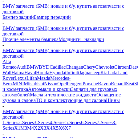
-
BMW запчасти (БМВ) новые и б/у, купить автозапчасти с
доставкой
Бампер задний
Бампер передний
-
BMW запчасти (БМВ) новые и б/у, купить автозапчасти с
доставкой
Прочие элементы бампера
Молдинги_ накладки
-
BMW запчасти (БМВ) новые и б/у, купить автозапчасти с
доставкой
Alfa
Romeo
Audi
BMW
BYD
Cadillac
Changan
Chery
Chevrolet
Citroen
Dae
Wall
Haima
Haval
Honda
Hyundai
Infiniti
Jaguar
Jeep
Kia
Lada
Land
Rover
Lexus
Lifan
Mazda
Mercedes-
Benz
MINI
Mitsubishi
Nissan
Opel
Peugeot
Porsche
Ravon
Renault
Seat
S
и косметика
Автоэмали и краски
Запчати для грузовых
автомобилей
Масла и технические жидкости
Оснащение
кузова и салона
ТО и комплектующие для салона
Шины
-
BMW запчасти (БМВ) новые и б/у, купить автозапчасти с
доставкой
1-Series
2-Series
3-Series
4-Series
5-Series
6-Series
7-Series
8-
Series
X1
M3
M4
X2
X3
X4
X5
X6
X7
-