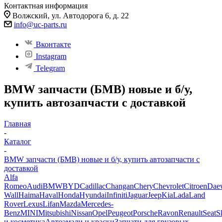
Контактная информация
Волжский, ул. Автодорога 6, д. 22
info@uc-parts.ru
Вконтакте
Instagram
Telegram
BMW запчасти (БМВ) новые и б/у,
купить автозапчасти с доставкой
Главная
-
Каталог
-
BMW запчасти (БМВ) новые и б/у, купить автозапчасти с
доставкой
Alfa
Romeo
Audi
BMW
BYD
Cadillac
Changan
Chery
Chevrolet
Citroen
Dae
Wall
Haima
Haval
Honda
Hyundai
Infiniti
Jaguar
Jeep
Kia
Lada
Land
Rover
Lexus
Lifan
Mazda
Mercedes-
Benz
MINI
Mitsubishi
Nissan
Opel
Peugeot
Porsche
Ravon
Renault
Seat
S
и косметика
Автоэмали и краски
Запчати для грузовых