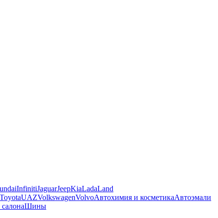
undai
Infiniti
Jaguar
Jeep
Kia
Lada
Land
Toyota
UAZ
Volkswagen
Volvo
Автохимия и косметика
Автоэмали
 салона
Шины