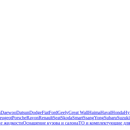
n
Daewoo
Datsun
Dodge
Fiat
Ford
Geely
Great Wall
Haima
Haval
Honda
Hy
eugeot
Porsche
Ravon
Renault
Seat
Skoda
Smart
SsangYong
Subaru
Suzuki
ие жидкости
Оснащение кузова и салона
ТО и комплектующие для