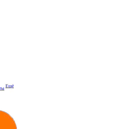
Ещё
ты