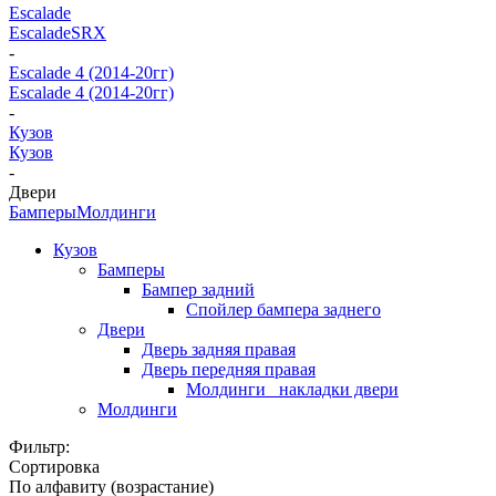
Escalade
Escalade
SRX
-
Escalade 4 (2014-20гг)
Escalade 4 (2014-20гг)
-
Кузов
Кузов
-
Двери
Бамперы
Молдинги
Кузов
Бамперы
Бампер задний
Спойлер бампера заднего
Двери
Дверь задняя правая
Дверь передняя правая
Молдинги_ накладки двери
Молдинги
Фильтр:
Сортировка
По алфавиту (возрастание)