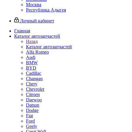
Москва
Республика Адыгея
Личный кабинет
Главная
Каталог автозапчастей
Назад
Каталог автозапчастей
Alfa Romeo
Audi
BMW
BYD
Cadillac
Changan
Chery
Chevrolet
Citroen
Daewoo
Datsun
Dodge
Fiat
Ford
Geely
Great Wall