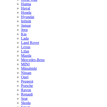
Haima
Haval
Honda
Hyundai
Infiniti
Jaguar
Jeep
Kia
Lada
Land Rover
Lexus
Lifan
Mazda
Mercedes-Benz
MINI
Mitsubishi
Nissan
Opel
Peugeot
Porsche
Ravon
Renault
Seat
Skoda