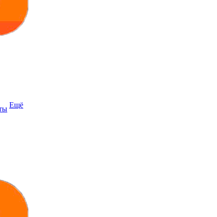
Ещё
ты