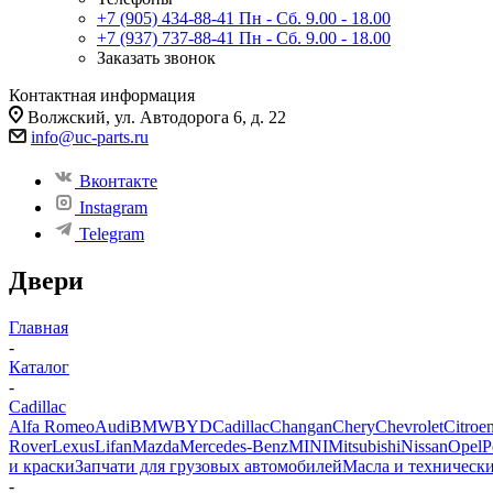
+7 (905) 434-88-41
Пн - Сб. 9.00 - 18.00
+7 (937) 737-88-41
Пн - Сб. 9.00 - 18.00
Заказать звонок
Контактная информация
Волжский, ул. Автодорога 6, д. 22
info@uc-parts.ru
Вконтакте
Instagram
Telegram
Двери
Главная
-
Каталог
-
Cadillac
Alfa Romeo
Audi
BMW
BYD
Cadillac
Changan
Chery
Chevrolet
Citroe
Rover
Lexus
Lifan
Mazda
Mercedes-Benz
MINI
Mitsubishi
Nissan
Opel
P
и краски
Запчати для грузовых автомобилей
Масла и техническ
-