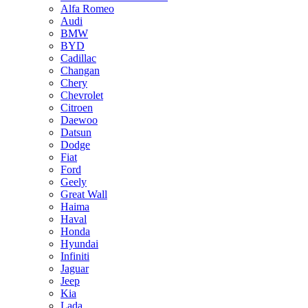
Alfa Romeo
Audi
BMW
BYD
Cadillac
Changan
Chery
Chevrolet
Citroen
Daewoo
Datsun
Dodge
Fiat
Ford
Geely
Great Wall
Haima
Haval
Honda
Hyundai
Infiniti
Jaguar
Jeep
Kia
Lada