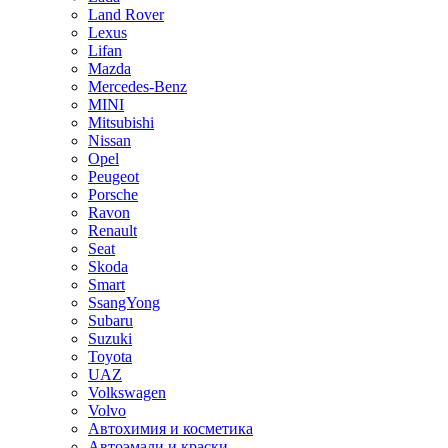
Land Rover
Lexus
Lifan
Mazda
Mercedes-Benz
MINI
Mitsubishi
Nissan
Opel
Peugeot
Porsche
Ravon
Renault
Seat
Skoda
Smart
SsangYong
Subaru
Suzuki
Toyota
UAZ
Volkswagen
Volvo
Автохимия и косметика
Автоэмали и краски