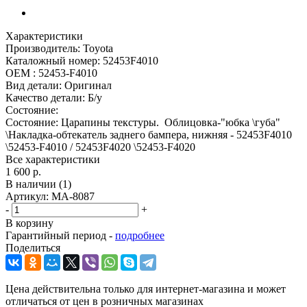
Характеристики
Производитель:
Toyota
Каталожный номер:
52453F4010
OEM :
52453-F4010
Вид детали:
Оригинал
Качество детали:
Б/у
Состояние:
Состояние: Царапины текстуры. Облицовка-"юбка \губа"
\Накладка-обтекатель заднего бампера, нижняя - 52453F4010
\52453-F4010 / 52453F4020 \52453-F4020
Все характеристики
1 600 р.
В наличии
(1)
Артикул:
МА-8087
-
+
В корзину
Гарантийный период -
подробнее
Поделиться
Цена действительна только для интернет-магазина и может
отличаться от цен в розничных магазинах