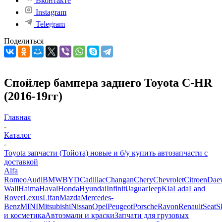
Вконтакте
Instagram
Telegram
Поделиться
Спойлер бампера заднего Toyota C-HR
(2016-19гг)
Главная
-
Каталог
-
Toyota запчасти (Тойота) новые и б/у купить автозапчасти с
доставкой
Alfa
Romeo
Audi
BMW
BYD
Cadillac
Changan
Chery
Chevrolet
Citroen
Dae
Wall
Haima
Haval
Honda
Hyundai
Infiniti
Jaguar
Jeep
Kia
Lada
Land
Rover
Lexus
Lifan
Mazda
Mercedes-
Benz
MINI
Mitsubishi
Nissan
Opel
Peugeot
Porsche
Ravon
Renault
Seat
S
и косметика
Автоэмали и краски
Запчати для грузовых