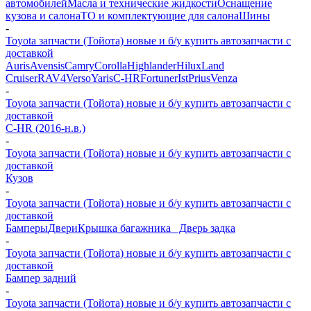
автомобилей
Масла и технические жидкости
Оснащение
кузова и салона
ТО и комплектующие для салона
Шины
-
Toyota запчасти (Тойота) новые и б/у купить автозапчасти с
доставкой
Auris
Avensis
Camry
Corolla
Highlander
Hilux
Land
Cruiser
RAV4
Verso
Yaris
C-HR
Fortuner
Ist
Prius
Venza
-
Toyota запчасти (Тойота) новые и б/у купить автозапчасти с
доставкой
C-HR (2016-н.в.)
-
Toyota запчасти (Тойота) новые и б/у купить автозапчасти с
доставкой
Кузов
-
Toyota запчасти (Тойота) новые и б/у купить автозапчасти с
доставкой
Бамперы
Двери
Крышка багажника_ Дверь задка
-
Toyota запчасти (Тойота) новые и б/у купить автозапчасти с
доставкой
Бампер задний
-
Toyota запчасти (Тойота) новые и б/у купить автозапчасти с