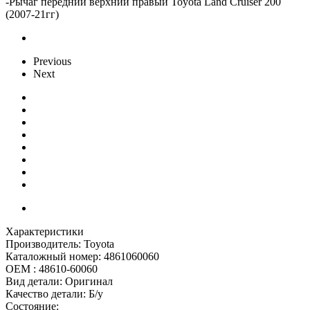
-
Рычаг передний верхний правый Toyota Land Cruiser 200
(2007-21гг)
Previous
Next
Характеристики
Производитель:
Toyota
Каталожный номер:
4861060060
OEM :
48610-60060
Вид детали:
Оригинал
Качество детали:
Б/у
Состояние: