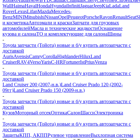
Romeo
Audi
BMW
BYD
Cadillac
Changan
Chery
Chevrolet
Citroen
Dae
Wall
Haima
Haval
Honda
Hyundai
Infiniti
Jaguar
Jeep
Kia
Lada
Land
Rover
Lexus
Lifan
Mazda
Mercedes-
Benz
MINI
Mitsubishi
Nissan
Opel
Peugeot
Porsche
Ravon
Renault
Seat
S
и косметика
Автоэмали и краски
Запчати для грузовых
автомобилей
Масла и технические жидкости
Оснащение
кузова и салона
ТО и комплектующие для салона
Шины
-
Toyota запчасти (Тойота) новые и б/у купить автозапчасти с
доставкой
Auris
Avensis
Camry
Corolla
Highlander
Hilux
Land
Cruiser
RAV4
Verso
Yaris
C-HR
Fortuner
Ist
Prius
Venza
-
Toyota запчасти (Тойота) новые и б/у купить автозапчасти с
доставкой
Land Cruiser 200 (2007-н.в.)
Land Cruiser Prado 120 (2002-
09гг)
Land Cruiser Prado 150 (2009-н.в.)
-
Toyota запчасти (Тойота) новые и б/у купить автозапчасти с
доставкой
Кузов
Моторный отсек
Оптика
Салон
Шасси
Электроника
-
Toyota запчасти (Тойота) новые и б/у купить автозапчасти с
доставкой
Защиты
КПП, АКПП
Рулевое управление
Выхлопная система