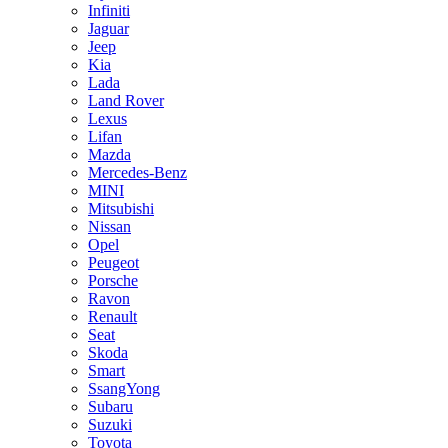
Infiniti
Jaguar
Jeep
Kia
Lada
Land Rover
Lexus
Lifan
Mazda
Mercedes-Benz
MINI
Mitsubishi
Nissan
Opel
Peugeot
Porsche
Ravon
Renault
Seat
Skoda
Smart
SsangYong
Subaru
Suzuki
Toyota