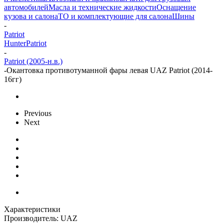
автомобилей
Масла и технические жидкости
Оснащение
кузова и салона
ТО и комплектующие для салона
Шины
-
Patriot
Hunter
Patriot
-
Patriot (2005-н.в.)
-
Окантовка противотуманной фары левая UAZ Patriot (2014-
16гг)
Previous
Next
Характеристики
Производитель:
UAZ