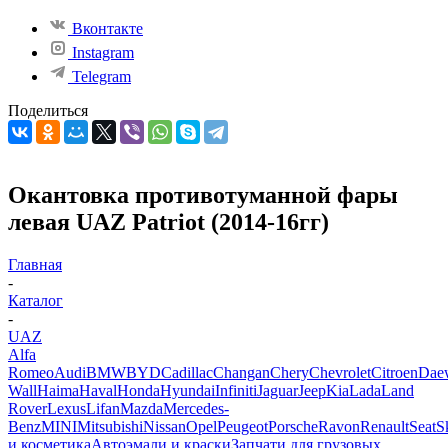
Вконтакте
Instagram
Telegram
Поделиться
Окантовка противотуманной фары
левая UAZ Patriot (2014-16гг)
Главная
-
Каталог
-
UAZ
Alfa
Romeo
Audi
BMW
BYD
Cadillac
Changan
Chery
Chevrolet
Citroen
Dae
Wall
Haima
Haval
Honda
Hyundai
Infiniti
Jaguar
Jeep
Kia
Lada
Land
Rover
Lexus
Lifan
Mazda
Mercedes-
Benz
MINI
Mitsubishi
Nissan
Opel
Peugeot
Porsche
Ravon
Renault
Seat
S
и косметика
Автоэмали и краски
Запчати для грузовых