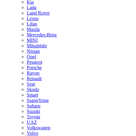
Kia
Lada
Land Rover
Lexus
Lifan
Mazda
Mercedes-Benz
MINI
Mitsubishi
Nissan
Opel
Peugeot
Porsche
Ravon
Renault
Seat
Skoda
Smart
SsangYong
Subaru
Suzuki
Toyota
UAZ
Volkswagen
Volvo