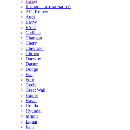
Назад
Каталог автозапчастей
Alfa Romeo
Audi
BMW
BYD
Cadillac
Changan
Chery
Chevrolet
Citroen
Daewoo
Datsun
Dodge
Fiat
Ford
Geely
Great Wall
Haima
Haval
Honda
Hyundai
Infiniti
Jaguar
Jeep