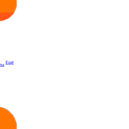
Ещё
ты