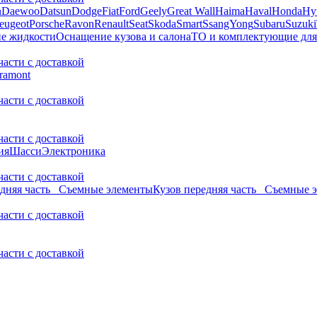
n
Daewoo
Datsun
Dodge
Fiat
Ford
Geely
Great Wall
Haima
Haval
Honda
Hy
eugeot
Porsche
Ravon
Renault
Seat
Skoda
Smart
SsangYong
Subaru
Suzuki
ие жидкости
Оснащение кузова и салона
ТО и комплектующие для
части с доставкой
ramont
части с доставкой
части с доставкой
ия
Шасси
Электроника
части с доставкой
адняя часть_ Съемные элементы
Кузов передняя часть_ Съемные 
части с доставкой
части с доставкой