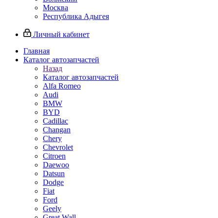
Москва
Республика Адыгея
Личный кабинет
Главная
Каталог автозапчастей
Назад
Каталог автозапчастей
Alfa Romeo
Audi
BMW
BYD
Cadillac
Changan
Chery
Chevrolet
Citroen
Daewoo
Datsun
Dodge
Fiat
Ford
Geely
Great Wall