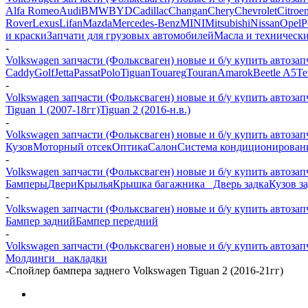
Alfa Romeo
Audi
BMW
BYD
Cadillac
Changan
Chery
Chevrolet
Citroe
Rover
Lexus
Lifan
Mazda
Mercedes-Benz
MINI
Mitsubishi
Nissan
Opel
P
и краски
Запчати для грузовых автомобилей
Масла и техническ
-
Volkswagen запчасти (Фольксваген) новые и б/у купить автозап
Caddy
Golf
Jetta
Passat
Polo
Tiguan
Touareg
Touran
Amarok
Beetle A5
Te
-
Volkswagen запчасти (Фольксваген) новые и б/у купить автозап
Tiguan 1 (2007-18гг)
Tiguan 2 (2016-н.в.)
-
Volkswagen запчасти (Фольксваген) новые и б/у купить автозап
Кузов
Моторный отсек
Оптика
Салон
Система кондиционирован
-
Volkswagen запчасти (Фольксваген) новые и б/у купить автозап
Бамперы
Двери
Крылья
Крышка багажника_ Дверь задка
Кузов з
-
Volkswagen запчасти (Фольксваген) новые и б/у купить автозап
Бампер задний
Бампер передний
-
Volkswagen запчасти (Фольксваген) новые и б/у купить автозап
Молдинги_ накладки
-
Спойлер бампера заднего Volkswagen Tiguan 2 (2016-21гг)