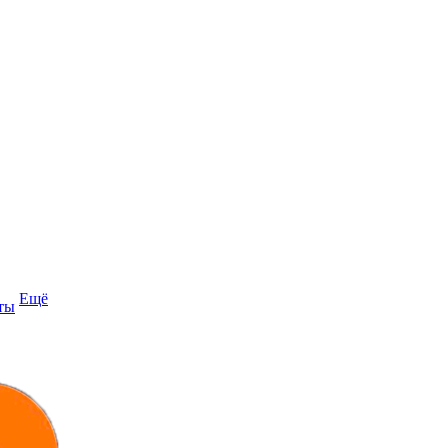
Ещё
ты