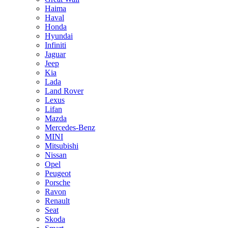
Haima
Haval
Honda
Hyundai
Infiniti
Jaguar
Jeep
Kia
Lada
Land Rover
Lexus
Lifan
Mazda
Mercedes-Benz
MINI
Mitsubishi
Nissan
Opel
Peugeot
Porsche
Ravon
Renault
Seat
Skoda