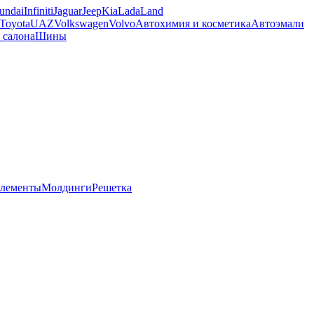
undai
Infiniti
Jaguar
Jeep
Kia
Lada
Land
Toyota
UAZ
Volkswagen
Volvo
Автохимия и косметика
Автоэмали
 салона
Шины
элементы
Молдинги
Решетка