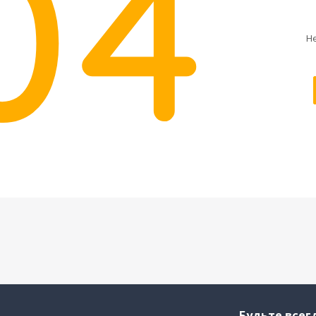
Н
Будьте всегд